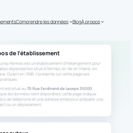
ipements
Comprendre les données
Blog
À propos
os de l’établissement
unay Rennes est un établissement d'hébergement pour
es dépendantes situé à Rennes, en Ille-et-Vilaine, en
ne. Ouvert en 1996, il présente sur cette page ses
pratiques.
nt est situé au
70 Rue Ferdinand de Leseps 35000
sque les données sont disponibles, cette page indique
éro de téléphone et une adresse email pour préparer une
tact ou un déplacement.