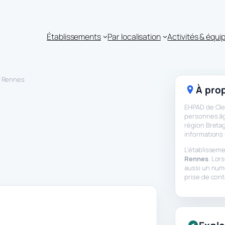
Établissements
Par localisation
Activités & équ
y Rennes
À prop
EHPAD de Cle
personnes âgé
région Bretag
informations 
L’établisseme
Rennes
. Lor
aussi un num
prise de con