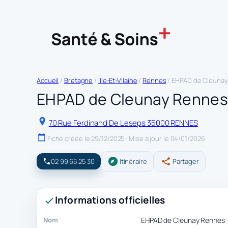
Accueil
/
Bretagne
/
Ille-Et-Vilaine
/
Rennes
/ EHPAD de Cleuna
EHPAD de Cleunay Rennes
70 Rue Ferdinand De Leseps 35000 RENNES
Fiche créée le 29/12/2025 · Mise à jour le 04/01/2026
02 99 65 25 30
Itinéraire
Partager
Informations officielles
Nom
EHPAD de Cleunay Rennes