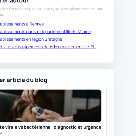
rer autour
otre recherche par lieu, par type d’établissement ou par
ns.
établissements à Rennes
établissements dans le département Ille-Et-Vilaine
établissements en région Bretagne
activités et équipements dans le département Ille-Et-
er article du blog
e virale vs bactérienne : diagnostic et urgence
26