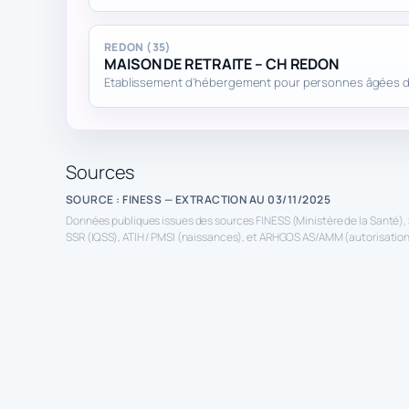
REDON (35)
MAISON DE RETRAITE – CH REDON
Etablissement d'hébergement pour personnes âgées
Sources
SOURCE : FINESS — EXTRACTION AU 03/11/2025
Données publiques issues des sources FINESS (Ministère de la Santé), 
SSR (IQSS), ATIH / PMSI (naissances), et ARHGOS AS/AMM (autorisations