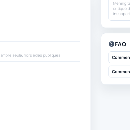
Méningite 
critique 
insuppor
FAQ
hambre seule, hors aides publiques
Comment 
Comment 