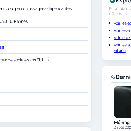
Explo
ent pour personnes âgées dépendantes
Poursuivez v
offre de soi
s 35000 Rennes
Voir les 
Voir les 
Voir les 
Voir les 
.fr
Vilaine
lité aide sociale sans PUI
i
Derni
Méningit
3 août 20