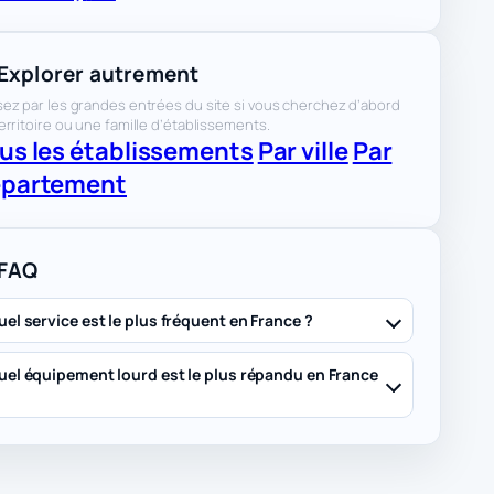
Explorer autrement
ez par les grandes entrées du site si vous cherchez d’abord
erritoire ou une famille d’établissements.
us les établissements
Par ville
Par
partement
FAQ
uel service est le plus fréquent en France ?
uel équipement lourd est le plus répandu en France