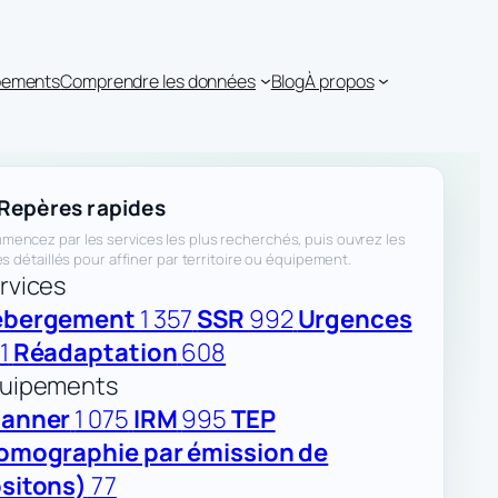
ipements
Comprendre les données
Blog
À propos
Repères rapides
encez par les services les plus recherchés, puis ouvrez les
res détaillés pour affiner par territoire ou équipement.
rvices
ébergement
1 357
SSR
992
Urgences
1
Réadaptation
608
uipements
anner
1 075
IRM
995
TEP
omographie par émission de
sitons)
77