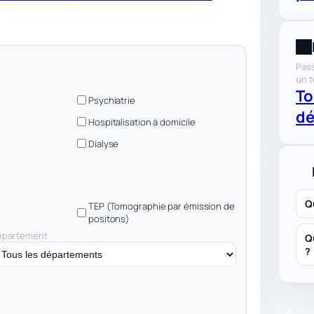
Pass
un t
To
Psychiatrie
dé
Hospitalisation à domicile
Dialyse
Q
TEP (Tomographie par émission de
positons)
épartement
Q
?