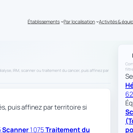
Établissements
Par localisation
Activités & équ
Comm
filt
alyse, IRM, scanner ou traitement du cancer, puis affinez par
Se
H
62
Éq
, puis affinez par territoire si
Sc
(T
5
Scanner
1 075
Traitement du
po