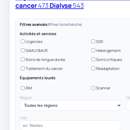
cancer
473
Dialyse
543
Filtres avancés
Affiner la recherche
Activités et services
Urgences
SSR
SAMU/SMUR
Hébergement
Soins de longue durée
Soins critiques
Traitement du cancer
Réadaptation
Équipements lourds
IRM
Scanner
Région
D
Ville