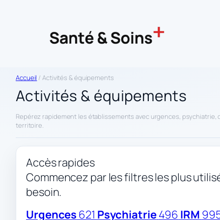
Accueil
/ Activités & équipements
Activités & équipements
Repérez rapidement les établissements avec urgences, psychiatrie, di
territoire.
Accès rapides
Commencez par les filtres les plus utilisés
besoin.
Urgences
621
Psychiatrie
496
IRM
99