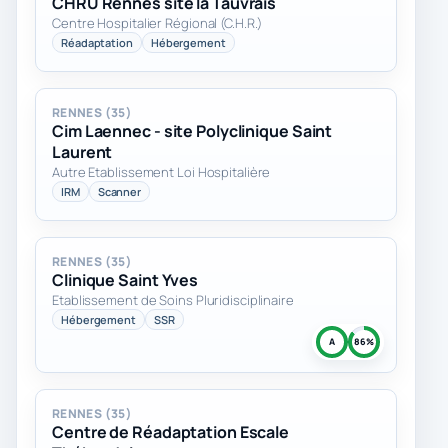
CHRU Rennes site la Tauvrais
Centre Hospitalier Régional (C.H.R.)
Réadaptation
Hébergement
RENNES (35)
Cim Laennec - site Polyclinique Saint
Laurent
Autre Etablissement Loi Hospitalière
IRM
Scanner
RENNES (35)
Clinique Saint Yves
Etablissement de Soins Pluridisciplinaire
Hébergement
SSR
A
86%
RENNES (35)
Centre de Réadaptation Escale