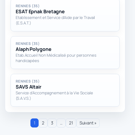
RENNES (35)
ESAT Epnak Bretagne
Etablissement et Service d'Aide par le Travail
(E.S.A.T.)
RENNES (35)
Alaph Polygone
Etab.Accueil Non Médicalisé pour personnes
handicapées
RENNES (35)
SAVS Altair
Service d'Accompagnement à la Vie Sociale
(S.A.V.S.)
1
2
3
…
21
Suivant »