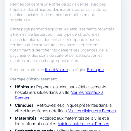
Rennes concentre une offre de soins dense, avec des
hôpitaux, des cliniques, des maternités, des structures
médico-sociales et de nombreux établissements
spécialisés.
Cette page permet d’explorer les établissements recensés
à Rennes, de les parcourir par type de structure et
d’accéder plus rapidement aux principaux repères
territoriaux. Les structures recensées permettent
notamment d’identifier rapidement des urgences, de la
psychiatrie, des soins de suite et de réadaptation et
d’autres prises en charge spécialisées.
Rennes se situe en
Ille-et-Vilaine
, en région
Bretagne
.
Par type d’établissement
Hôpitaux :
Repérez les principaux établissements
hospitaliers situés dans la ville.
Voir les hôpitaux à
Rennes
Cliniques :
Retrouvez les cliniques présentes dans la
ville et leurs fiches détaillées.
Voir les cliniques à Rennes
Maternités :
Accédez aux maternités de la ville et à
leurs informations clés.
Voir les maternités à Rennes
Recherche avancée :
Affinez la recherche sur