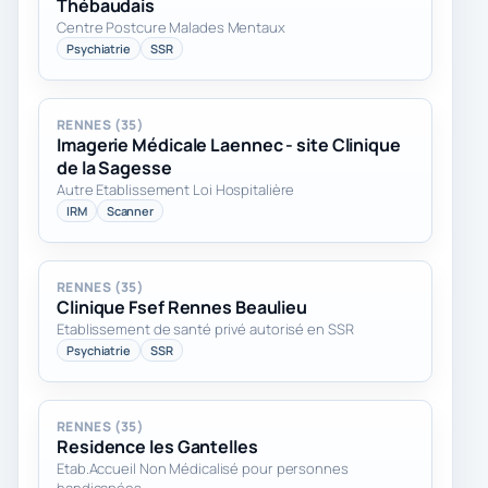
Thébaudais
Centre Postcure Malades Mentaux
Psychiatrie
SSR
RENNES (35)
Imagerie Médicale Laennec - site Clinique
de la Sagesse
Autre Etablissement Loi Hospitalière
IRM
Scanner
RENNES (35)
Clinique Fsef Rennes Beaulieu
Etablissement de santé privé autorisé en SSR
Psychiatrie
SSR
RENNES (35)
Residence les Gantelles
Etab.Accueil Non Médicalisé pour personnes