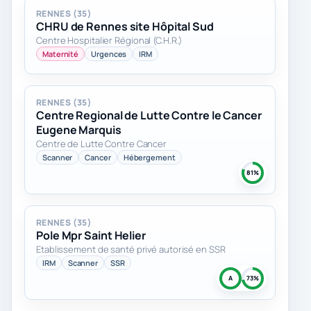
RENNES (35)
CHRU de Rennes site Hôpital Sud
Centre Hospitalier Régional (C.H.R.)
Maternité
Urgences
IRM
RENNES (35)
Centre Regional de Lutte Contre le Cancer
Eugene Marquis
Centre de Lutte Contre Cancer
Scanner
Cancer
Hébergement
81%
RENNES (35)
Pole Mpr Saint Helier
Etablissement de santé privé autorisé en SSR
IRM
Scanner
SSR
A
73%