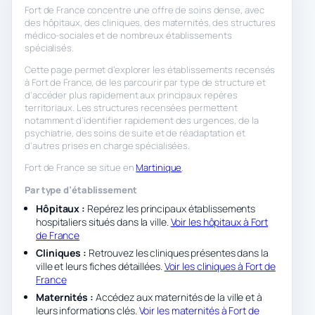
Fort de France concentre une offre de soins dense, avec
des hôpitaux, des cliniques, des maternités, des structures
médico-sociales et de nombreux établissements
spécialisés.
Cette page permet d’explorer les établissements recensés
à Fort de France, de les parcourir par type de structure et
d’accéder plus rapidement aux principaux repères
territoriaux. Les structures recensées permettent
notamment d’identifier rapidement des urgences, de la
psychiatrie, des soins de suite et de réadaptation et
d’autres prises en charge spécialisées.
Fort de France se situe en
Martinique
.
Par type d’établissement
Hôpitaux :
Repérez les principaux établissements
hospitaliers situés dans la ville.
Voir les hôpitaux à Fort
de France
Cliniques :
Retrouvez les cliniques présentes dans la
ville et leurs fiches détaillées.
Voir les cliniques à Fort de
France
Maternités :
Accédez aux maternités de la ville et à
leurs informations clés.
Voir les maternités à Fort de