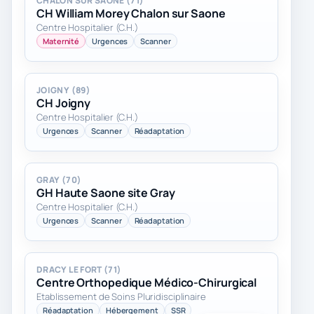
CHALON SUR SAONE (71)
CH William Morey Chalon sur Saone
Centre Hospitalier (C.H.)
Maternité
Urgences
Scanner
JOIGNY (89)
CH Joigny
Centre Hospitalier (C.H.)
Urgences
Scanner
Réadaptation
GRAY (70)
GH Haute Saone site Gray
Centre Hospitalier (C.H.)
Urgences
Scanner
Réadaptation
DRACY LE FORT (71)
Centre Orthopedique Médico-Chirurgical
Etablissement de Soins Pluridisciplinaire
Réadaptation
Hébergement
SSR