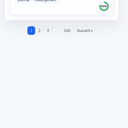
80%
1
2
3
…
245
Suivant »