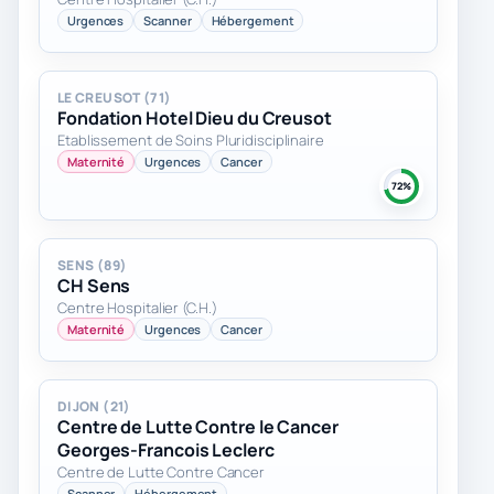
Urgences
Scanner
Hébergement
LE CREUSOT (71)
Fondation Hotel Dieu du Creusot
Etablissement de Soins Pluridisciplinaire
Maternité
Urgences
Cancer
72%
SENS (89)
CH Sens
Centre Hospitalier (C.H.)
Maternité
Urgences
Cancer
DIJON (21)
Centre de Lutte Contre le Cancer
Georges-Francois Leclerc
Centre de Lutte Contre Cancer
Scanner
Hébergement