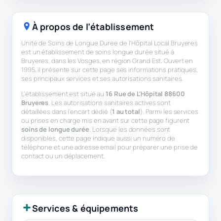
À propos de l’établissement
Unité de Soins de Longue Duree de l'Hôpital Local Bruyeres
est un établissement de soins longue durée situé à
Bruyeres, dans les Vosges, en région Grand Est. Ouvert en
1995, il présente sur cette page ses informations pratiques,
ses principaux services et ses autorisations sanitaires.
L’établissement est situé au
16 Rue de L'Hôpital 88600
Bruyeres
. Les autorisations sanitaires actives sont
détaillées dans l’encart dédié (
1 au total
). Parmi les services
ou prises en charge mis en avant sur cette page figurent
soins de longue durée
. Lorsque les données sont
disponibles, cette page indique aussi un numéro de
téléphone et une adresse email pour préparer une prise de
contact ou un déplacement.
Services & équipements