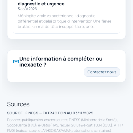
diagnostic et urgence
3 août 2026
Méningite virale vs bactérienne : diagnostic
différentiel et délai critique d’intervention Une fièvre
brutale, un mal de tête insupportable, une…
Une information à compléter ou
inexacte ?
Contactez nous
Sources
SOURCE : FINESS — EXTRACTION AU 03/11/2025
Données publiques issues des sources FINESS (Ministère de la Santé),
ScopeSanté (HAS), e-Satis (HAS, recueil 2018) & e-Satis SSR (IQSS), ATIH /
PMSI (naissances), et ARHGOS AS/AMM (autorisations sanitaires).