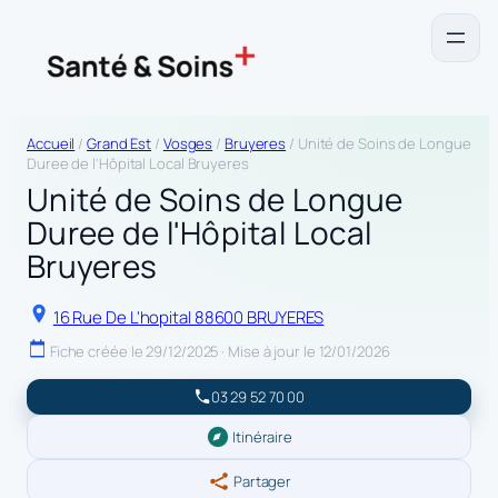
Accueil
/
Grand Est
/
Vosges
/
Bruyeres
/ Unité de Soins de Longue
Duree de l'Hôpital Local Bruyeres
Unité de Soins de Longue
Duree de l'Hôpital Local
Bruyeres
16 Rue De L'hopital 88600 BRUYERES
Fiche créée le 29/12/2025 · Mise à jour le 12/01/2026
03 29 52 70 00
Itinéraire
Partager