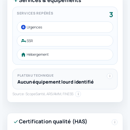
Services & équipements
3
SERVICES REPÉRÉS
Urgences
SSR
Hébergement
PLATEAU TECHNIQUE
i
Aucun équipement lourd identifié
Source : ScopeSanté, ARS/AMM, FINESS
i
Certification qualité (HAS)
i