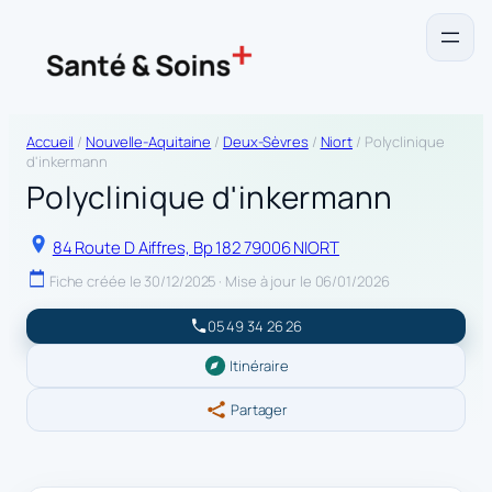
Accueil
/
Nouvelle-Aquitaine
/
Deux-Sèvres
/
Niort
/ Polyclinique
d'inkermann
Polyclinique d'inkermann
84 Route D Aiffres, Bp 182 79006 NIORT
Fiche créée le 30/12/2025 · Mise à jour le 06/01/2026
05 49 34 26 26
Itinéraire
Partager