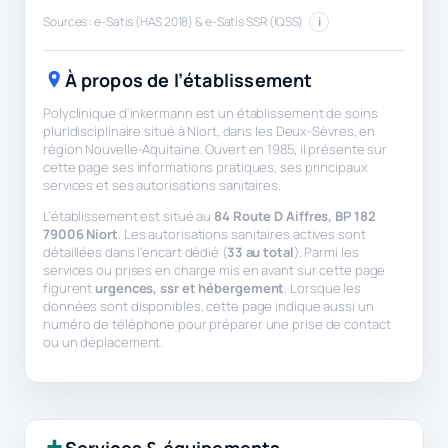
Sources : e-Satis (HAS 2018) & e-Satis SSR (IQSS)
i
À propos de l’établissement
Polyclinique d'inkermann est un établissement de soins
pluridisciplinaire situé à Niort, dans les Deux-Sèvres, en
région Nouvelle-Aquitaine. Ouvert en 1985, il présente sur
cette page ses informations pratiques, ses principaux
services et ses autorisations sanitaires.
L’établissement est situé au
84 Route D Aiffres, BP 182
79006 Niort
. Les autorisations sanitaires actives sont
détaillées dans l’encart dédié (
33 au total
). Parmi les
services ou prises en charge mis en avant sur cette page
figurent
urgences, ssr et hébergement
. Lorsque les
données sont disponibles, cette page indique aussi un
numéro de téléphone pour préparer une prise de contact
ou un déplacement.