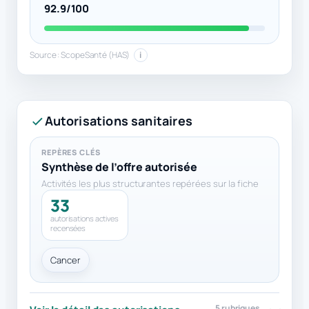
92.9/100
Source : ScopeSanté (HAS)
i
Autorisations sanitaires
REPÈRES CLÉS
Synthèse de l’offre autorisée
Activités les plus structurantes repérées sur la fiche
33
autorisations actives
recensées
Cancer
5 rubriques