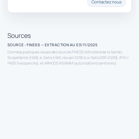
Contactez nous
Sources
SOURCE : FINESS — EXTRACTION AU 03/11/2025
Données publiques issues des sources FINESS (Ministère de la Santé),
ScopeSanté (HAS), e-Satis (HAS, recueil 2018) & e-Satis SSR (IQSS), ATIH /
PMSI (naissances), et ARHGOS AS/AMM (autorisations sanitaires).