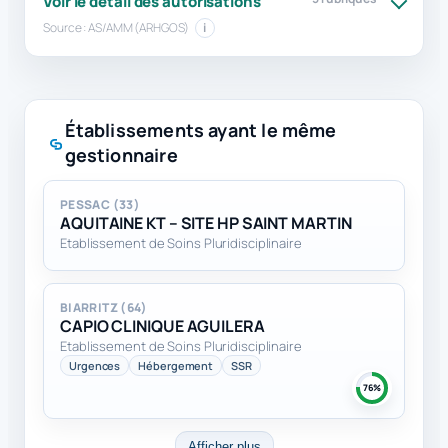
Voir le détail des autorisations
Source : AS/AMM (ARHGOS)
i
Établissements ayant le même
gestionnaire
PESSAC (33)
AQUITAINE KT – SITE HP SAINT MARTIN
Etablissement de Soins Pluridisciplinaire
BIARRITZ (64)
CAPIO CLINIQUE AGUILERA
Etablissement de Soins Pluridisciplinaire
Urgences
Hébergement
SSR
76%
Afficher plus