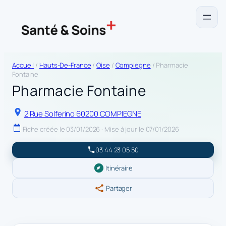
Accueil
/
Hauts-De-France
/
Oise
/
Compiegne
/ Pharmacie
Fontaine
Pharmacie Fontaine
2 Rue Solferino 60200 COMPIEGNE
Fiche créée le 03/01/2026 · Mise à jour le 07/01/2026
03 44 23 05 50
Itinéraire
Partager