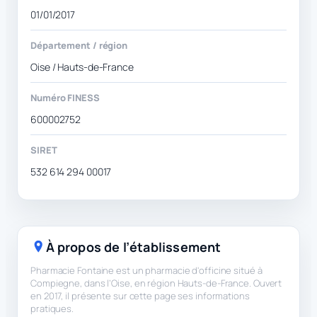
01/01/2017
Département / région
Oise / Hauts-de-France
Numéro FINESS
600002752
SIRET
532 614 294 00017
À propos de l’établissement
Pharmacie Fontaine est un pharmacie d'officine situé à
Compiegne, dans l’Oise, en région Hauts-de-France. Ouvert
en 2017, il présente sur cette page ses informations
pratiques.