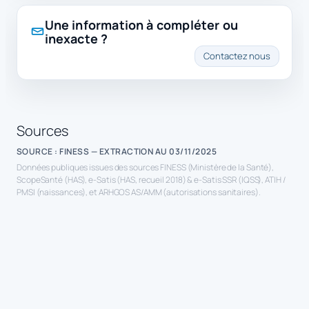
Une information à compléter ou
inexacte ?
Contactez nous
Sources
SOURCE : FINESS — EXTRACTION AU 03/11/2025
Données publiques issues des sources FINESS (Ministère de la Santé),
ScopeSanté (HAS), e-Satis (HAS, recueil 2018) & e-Satis SSR (IQSS), ATIH /
PMSI (naissances), et ARHGOS AS/AMM (autorisations sanitaires).