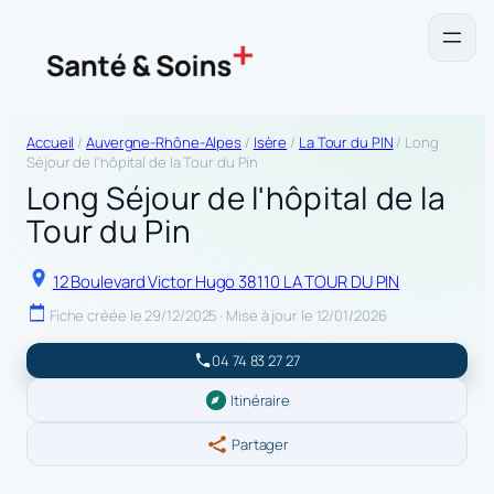
Accueil
/
Auvergne-Rhône-Alpes
/
Isère
/
La Tour du PIN
/ Long
Séjour de l'hôpital de la Tour du Pin
Long Séjour de l'hôpital de la
Tour du Pin
12 Boulevard Victor Hugo 38110 LA TOUR DU PIN
Fiche créée le 29/12/2025 · Mise à jour le 12/01/2026
04 74 83 27 27
Itinéraire
Partager