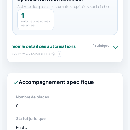
Activités les plus structurantes repérées sur la fiche
1
autorisations actives
recensées
1 rubrique
Voir le détail des autorisations
Source : AS/AMM (ARHGOS)
i
Accompagnement spécifique
Nombre de places
0
Statut juridique
Public