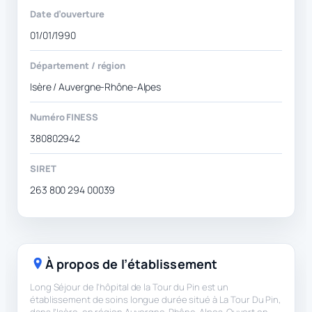
Date d’ouverture
01/01/1990
Département / région
Isère / Auvergne-Rhône-Alpes
Numéro FINESS
380802942
SIRET
263 800 294 00039
À propos de l’établissement
Long Séjour de l'hôpital de la Tour du Pin est un
établissement de soins longue durée situé à La Tour Du Pin,
dans l’Isère, en région Auvergne-Rhône-Alpes. Ouvert en