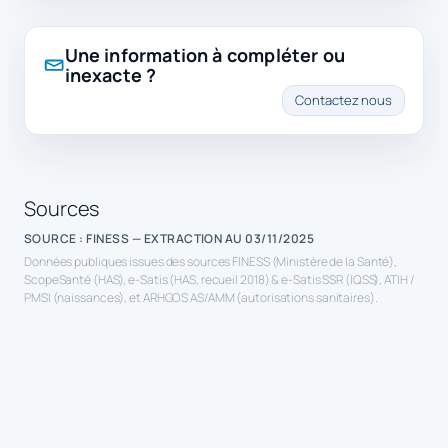
Une information à compléter ou
inexacte ?
Contactez nous
Sources
SOURCE : FINESS — EXTRACTION AU 03/11/2025
Données publiques issues des sources FINESS (Ministère de la Santé),
ScopeSanté (HAS), e-Satis (HAS, recueil 2018) & e-Satis SSR (IQSS), ATIH /
PMSI (naissances), et ARHGOS AS/AMM (autorisations sanitaires).