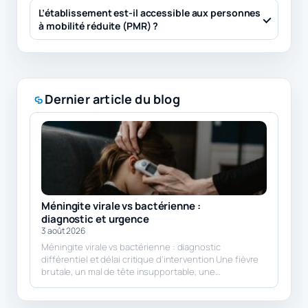
L’établissement est-il accessible aux personnes
à mobilité réduite (PMR) ?
Dernier article du blog
Méningite virale vs bactérienne :
diagnostic et urgence
3 août 2026
Méningite virale vs bactérienne : diagnostic
différentiel et délai critique d’intervention Une fièvre
brutale, un mal de tête insupportable, une…