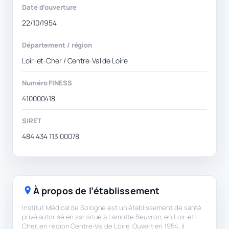
Date d’ouverture
22/10/1954
Département / région
Loir-et-Cher / Centre-Val de Loire
Numéro FINESS
410000418
SIRET
484 434 113 00078
À propos de l’établissement
Institut Médical de Sologne est un établissement de santé
privé autorisé en ssr situé à Lamotte Beuvron, en Loir-et-
Cher, en région Centre-Val de Loire. Ouvert en 1954, il