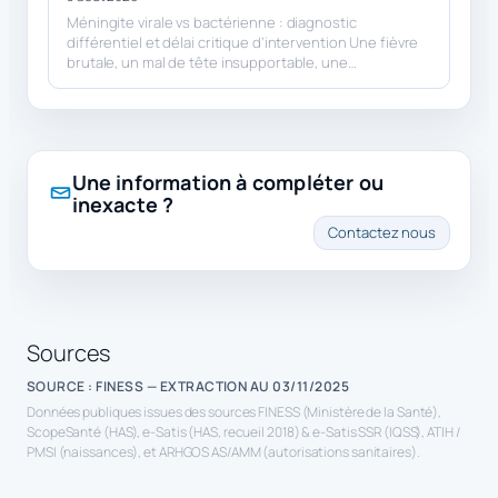
Méningite virale vs bactérienne : diagnostic
différentiel et délai critique d’intervention Une fièvre
brutale, un mal de tête insupportable, une…
Une information à compléter ou
inexacte ?
Contactez nous
Sources
SOURCE : FINESS — EXTRACTION AU 03/11/2025
Données publiques issues des sources FINESS (Ministère de la Santé),
ScopeSanté (HAS), e-Satis (HAS, recueil 2018) & e-Satis SSR (IQSS), ATIH /
PMSI (naissances), et ARHGOS AS/AMM (autorisations sanitaires).