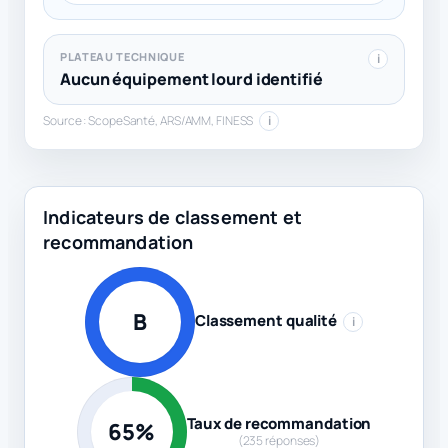
PLATEAU TECHNIQUE
i
Aucun équipement lourd identifié
Source : ScopeSanté, ARS/AMM, FINESS
i
Indicateurs de classement et
recommandation
B
Classement qualité
i
Taux de recommandation
65%
(235 réponses)