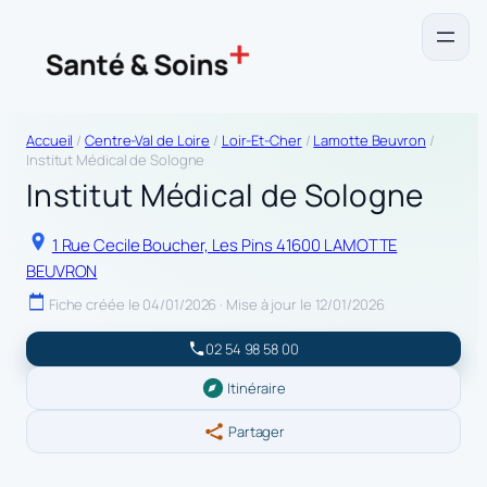
Accueil
/
Centre-Val de Loire
/
Loir-Et-Cher
/
Lamotte Beuvron
/
Institut Médical de Sologne
Institut Médical de Sologne
1 Rue Cecile Boucher, Les Pins 41600 LAMOTTE
BEUVRON
Fiche créée le 04/01/2026 · Mise à jour le 12/01/2026
02 54 98 58 00
Itinéraire
Partager