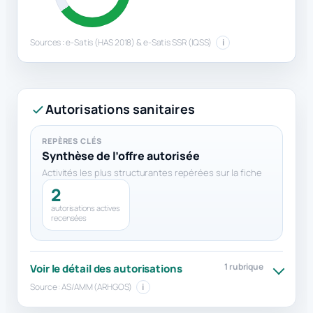
Sources : e-Satis (HAS 2018) & e-Satis SSR (IQSS)
i
Autorisations sanitaires
REPÈRES CLÉS
Synthèse de l’offre autorisée
Activités les plus structurantes repérées sur la fiche
2
autorisations actives
recensées
1 rubrique
Voir le détail des autorisations
Source : AS/AMM (ARHGOS)
i