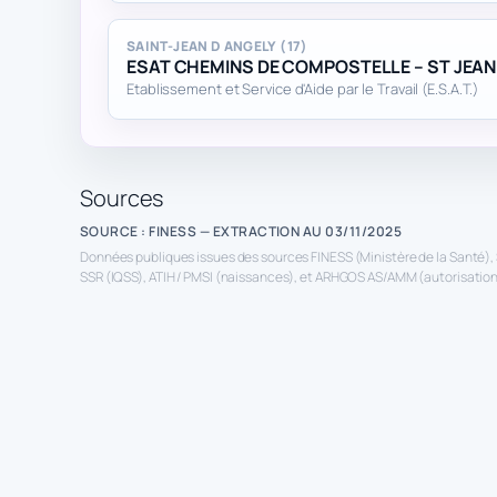
SAINT-JEAN D ANGELY (17)
ESAT CHEMINS DE COMPOSTELLE – ST JEAN
Etablissement et Service d'Aide par le Travail (E.S.A.T.)
Sources
SOURCE : FINESS — EXTRACTION AU 03/11/2025
Données publiques issues des sources FINESS (Ministère de la Santé), 
SSR (IQSS), ATIH / PMSI (naissances), et ARHGOS AS/AMM (autorisations