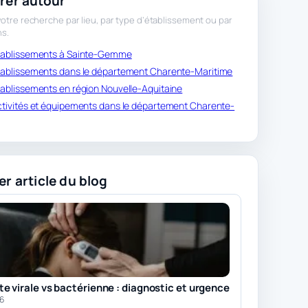
rer autour
otre recherche par lieu, par type d’établissement ou par
ns.
 établissements à Sainte-Gemme
 établissements dans le département Charente-Maritime
établissements en région Nouvelle-Aquitaine
activités et équipements dans le département Charente-
er article du blog
e virale vs bactérienne : diagnostic et urgence
26