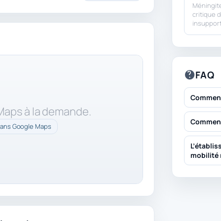
Méningite 
critique 
insuppor
FAQ
Comment 
 Maps à la demande.
Comment 
dans Google Maps
L’établis
mobilité 