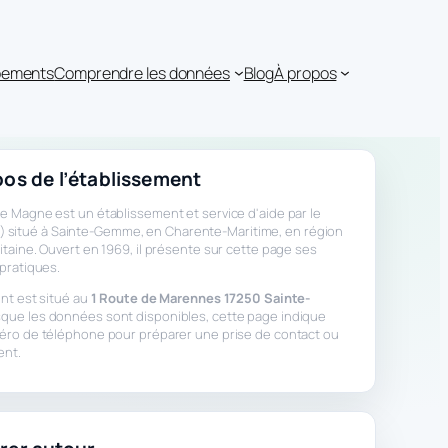
ipements
Comprendre les données
Blog
À propos
os de l’établissement
 Magne est un établissement et service d'aide par le
a.t.) situé à Sainte-Gemme, en Charente-Maritime, en région
taine. Ouvert en 1969, il présente sur cette page ses
pratiques.
nt est situé au
1 Route de Marennes 17250 Sainte-
sque les données sont disponibles, cette page indique
éro de téléphone pour préparer une prise de contact ou
ent.