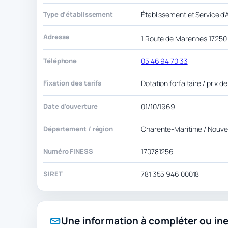
Type d’établissement
Établissement et Service d'Ai
Adresse
1 Route de Marennes 1725
Téléphone
05 46 94 70 33
Fixation des tarifs
Dotation forfaitaire / prix d
Date d’ouverture
01/10/1969
Département / région
Charente-Maritime / Nouvel
Numéro FINESS
170781256
SIRET
781 355 946 00018
Une information à compléter ou in