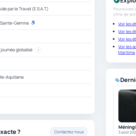
Explo
de par le Travail (E.S.A.T.)
Poursuivez v
offre de soi
0 Sainte-Gemme
Voir les
P
M
Voir les
R
Voir les 
Voir les 
e journée globalisé
i
Maritime
le-Aquitaine
Derni
Méningit
exacte ?
Contactez nous
3 août 20