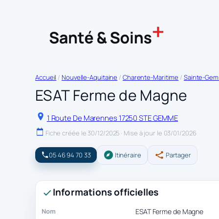
Accueil
/
Nouvelle-Aquitaine
/
Charente-Maritime
/
Sainte-Ge
ESAT Ferme de Magne
1 Route De Marennes 17250 STE GEMME
Fiche créée le 30/12/2025 · Mise à jour le 03/01/2026
05 46 94 70 33
Itinéraire
Partager
Informations officielles
Nom
ESAT Ferme de Magne