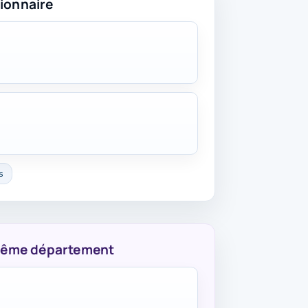
ionnaire
s
 même département