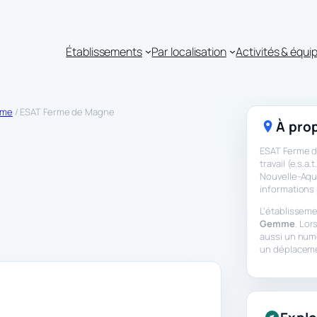
Établissements
Par localisation
Activités & équ
mme
/ ESAT Ferme de Magne
À prop
ESAT Ferme de
travail (e.s.
Nouvelle-Aqui
informations 
L’établisseme
Gemme
. Lor
aussi un num
un déplacem