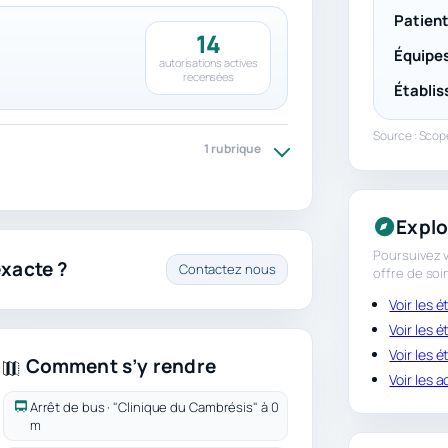
Patien
14
Équipes
autorisations actives
recensées
Établi
Source : Sco
1 rubrique
Explo
Poursuivez v
exacte ?
Contactez nous
offre de soi
Voir les 
Voir les 
Voir les 
Comment s’y rendre
Voir les 
Arrêt de bus · "Clinique du Cambrésis" à 0
m