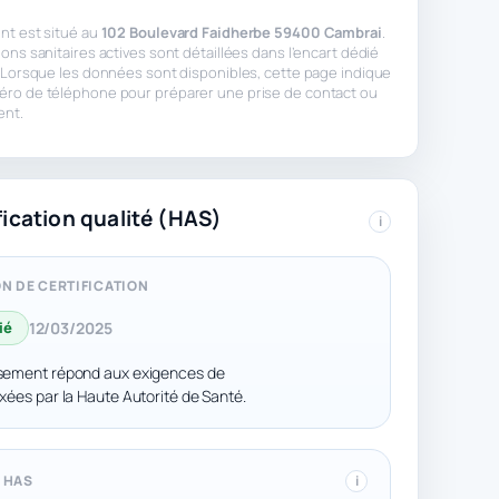
nt est situé au
102 Boulevard Faidherbe 59400 Cambrai
.
ions sanitaires actives sont détaillées dans l’encart dédié
. Lorsque les données sont disponibles, cette page indique
éro de téléphone pour préparer une prise de contact ou
ent.
fication qualité (HAS)
i
N DE CERTIFICATION
ié
12/03/2025
ssement répond aux exigences de
fixées par la Haute Autorité de Santé.
 HAS
i