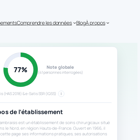
ipements
Comprendre les données
Blog
À propos
Note globale
77%
(41 personnes interrogées)
is (HAS 2018) & e-Satis SSR (IQSS)
i
os de l’établissement
ambraisis est un établissement de soins chirurgicaux situé
ns le Nord, en région Hauts-de-France. Ouvert en 1966, il
cette page ses informations pratiques, ses autorisations