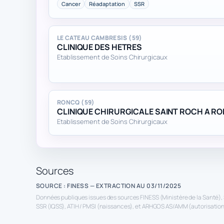
Cancer
Réadaptation
SSR
LE CATEAU CAMBRESIS (59)
CLINIQUE DES HETRES
Etablissement de Soins Chirurgicaux
RONCQ (59)
CLINIQUE CHIRURGICALE SAINT ROCH A R
Etablissement de Soins Chirurgicaux
Sources
SOURCE : FINESS — EXTRACTION AU 03/11/2025
Données publiques issues des sources FINESS (Ministère de la Santé), 
SSR (IQSS), ATIH / PMSI (naissances), et ARHGOS AS/AMM (autorisations