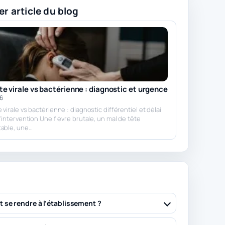
er article du blog
e virale vs bactérienne : diagnostic et urgence
26
virale vs bactérienne : diagnostic différentiel et délai
d’intervention Une fièvre brutale, un mal de tête
table, une…
se rendre à l’établissement ?