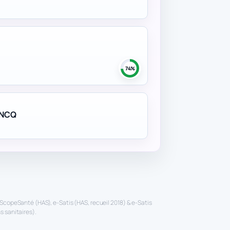
74%
ONCQ
ScopeSanté (HAS), e-Satis (HAS, recueil 2018) & e-Satis
 sanitaires).