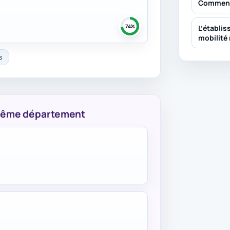
Comment 
74%
L’établis
mobilité 
s
 même département