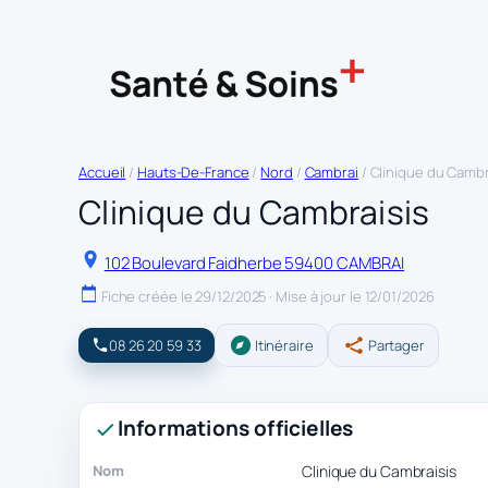
Accueil
/
Hauts-De-France
/
Nord
/
Cambrai
/ Clinique du Cambr
Clinique du Cambraisis
102 Boulevard Faidherbe 59400 CAMBRAI
Fiche créée le 29/12/2025 · Mise à jour le 12/01/2026
08 26 20 59 33
Itinéraire
Partager
Informations officielles
Nom
Clinique du Cambraisis