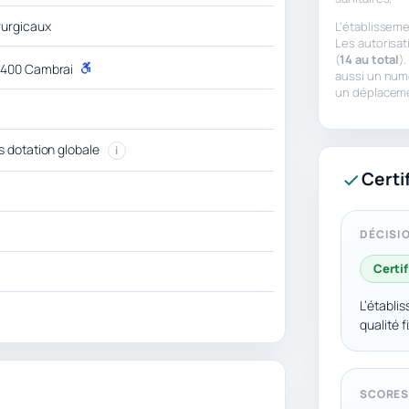
rurgicaux
L’établisseme
Les autorisat
(
14 au total
)
59400 Cambrai
P
aussi un num
M
un déplacem
R
s dotation globale
i
Certi
DÉCISIO
Certif
L’établi
qualité 
SCORES