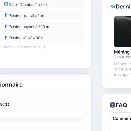
Gare · "Cambrai" à 750 m
Derni
Parking gratuit à 1 km
Parking payant à 800 m
Parking vélo à 400 m
Source : OpenStreetMap
i
Méningit
3 août 20
Méningite 
critique 
insuppor
ionnaire
FAQ
ONCQ
Comment 