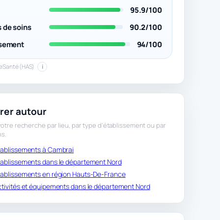
t
95.9/100
 de soins
90.2/100
ssement
94/100
peSanté (HAS)
i
rer autour
otre recherche par lieu, par type d’établissement ou par
ns.
établissements à Cambrai
établissements dans le département Nord
établissements en région Hauts-De-France
activités et équipements dans le département Nord