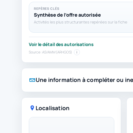
REPÈRES CLÉS
Synthèse de l’offre autorisée
Activités les plus structurantes repérées sur la fiche
Voir le détail des autorisations
Source : AS/AMM (ARHGOS)
i
Une information à compléter ou in
Localisation