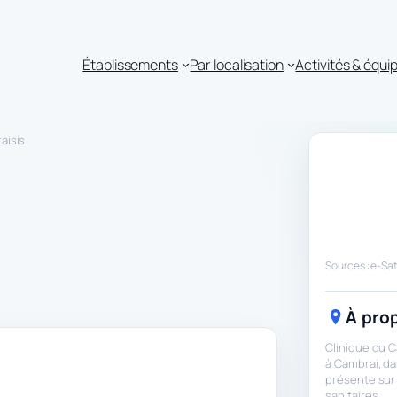
Établissements
Par localisation
Activités & équ
aisis
Sources : e-Sat
À prop
Clinique du C
à Cambrai, da
présente sur 
sanitaires.