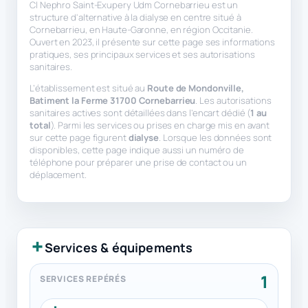
Cl Nephro Saint-Exupery Udm Cornebarrieu est un
structure d'alternative à la dialyse en centre situé à
Cornebarrieu, en Haute-Garonne, en région Occitanie.
Ouvert en 2023, il présente sur cette page ses informations
pratiques, ses principaux services et ses autorisations
sanitaires.
L’établissement est situé au
Route de Mondonville,
Batiment la Ferme 31700 Cornebarrieu
. Les autorisations
sanitaires actives sont détaillées dans l’encart dédié (
1 au
total
). Parmi les services ou prises en charge mis en avant
sur cette page figurent
dialyse
. Lorsque les données sont
disponibles, cette page indique aussi un numéro de
téléphone pour préparer une prise de contact ou un
déplacement.
Services & équipements
1
SERVICES REPÉRÉS