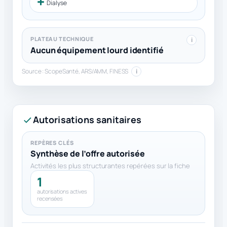
Dialyse
PLATEAU TECHNIQUE
i
Aucun équipement lourd identifié
Source : ScopeSanté, ARS/AMM, FINESS
i
Autorisations sanitaires
REPÈRES CLÉS
Synthèse de l’offre autorisée
Activités les plus structurantes repérées sur la fiche
1
autorisations actives
recensées