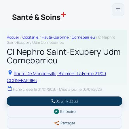
Accueil
/
Occitanie
/
Haute-Garonne
/
Cornebarrieu
/ Cl Nephro
Saint-Exupery Udm Cornebarrieu
Cl Nephro Saint-Exupery Udm
Cornebarrieu
Route De Mondonville, Batiment La Ferme 31700
CORNEBARRIEU
Fiche créée le 01/01/2026 · Mise à jour le 03/01/2026
05 61 17 33 33
Itinéraire
Partager