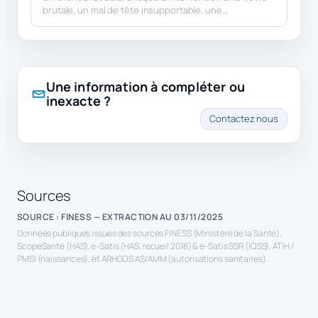
brutale, un mal de tête insupportable, une…
Une information à compléter ou
inexacte ?
Contactez nous
Sources
SOURCE : FINESS — EXTRACTION AU 03/11/2025
Données publiques issues des sources FINESS (Ministère de la Santé),
ScopeSanté (HAS), e-Satis (HAS, recueil 2018) & e-Satis SSR (IQSS), ATIH /
PMSI (naissances), et ARHGOS AS/AMM (autorisations sanitaires).