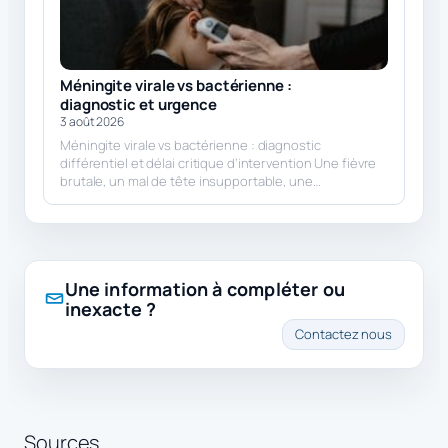
Méningite virale vs bactérienne :
diagnostic et urgence
3 août 2026
Méningite virale vs bactérienne : diagnostic
différentiel et délai critique d’intervention Une fièvre
brutale, un mal de tête insupportable, une…
Une information à compléter ou
inexacte ?
Contactez nous
Sources