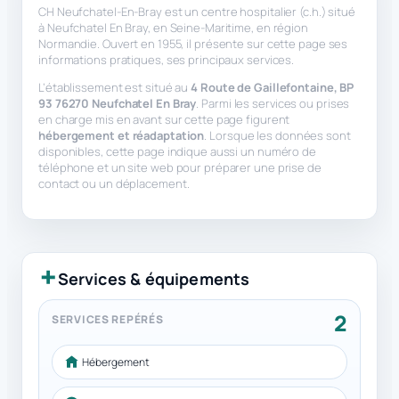
CH Neufchatel-En-Bray est un centre hospitalier (c.h.) situé
à Neufchatel En Bray, en Seine-Maritime, en région
Normandie. Ouvert en 1955, il présente sur cette page ses
informations pratiques, ses principaux services.
L’établissement est situé au
4 Route de Gaillefontaine, BP
93 76270 Neufchatel En Bray
. Parmi les services ou prises
en charge mis en avant sur cette page figurent
hébergement et réadaptation
. Lorsque les données sont
disponibles, cette page indique aussi un numéro de
téléphone et un site web pour préparer une prise de
contact ou un déplacement.
Services & équipements
2
SERVICES REPÉRÉS
Hébergement