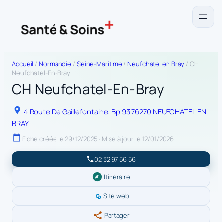
Accueil
/
Normandie
/
Seine-Maritime
/
Neufchatel en Bray
/ CH
Neufchatel-En-Bray
CH Neufchatel-En-Bray
4 Route De Gaillefontaine, Bp 93 76270 NEUFCHATEL EN
BRAY
Fiche créée le 29/12/2025 · Mise à jour le 12/01/2026
02 32 97 56 56
Itinéraire
Site web
Partager