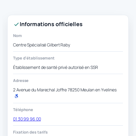
Informations officielles
Nom
Centre Spécialisé Gilbert Raby
Type d’établissement
Établissement de santé privé autorisé en SSR
Adresse
2 Avenue du Marechal Joffre 78250 Meulan en Yvelines
P
M
R
Téléphone
01 30 99 96 00
Fixation des tarifs