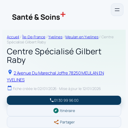
Accueil
/
Île-De-France
/
Yvelines
/
Meulan en Yvelines
/ Centre
Spécialisé Gilbert Raby
Centre Spécialisé Gilbert
Raby
2 Avenue Du Marechal Joffre 78250 MEULAN EN
YVELINES
Fiche créée le 02/01/2026 · Mise à jour le 12/01/2026
01 30 99 96 00
Itinéraire
Partager