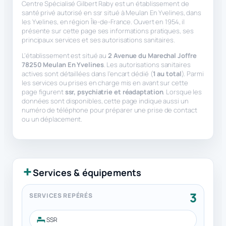
Centre Spécialisé Gilbert Raby est un établissement de
santé privé autorisé en ssr situé à Meulan En Yvelines, dans
les Yvelines, en région Île-de-France. Ouvert en 1954, il
présente sur cette page ses informations pratiques, ses
principaux services et ses autorisations sanitaires.
L’établissement est situé au
2 Avenue du Marechal Joffre
78250 Meulan En Yvelines
. Les autorisations sanitaires
actives sont détaillées dans l’encart dédié (
1 au total
). Parmi
les services ou prises en charge mis en avant sur cette
page figurent
ssr, psychiatrie et réadaptation
. Lorsque les
données sont disponibles, cette page indique aussi un
numéro de téléphone pour préparer une prise de contact
ou un déplacement.
Services & équipements
3
SERVICES REPÉRÉS
SSR