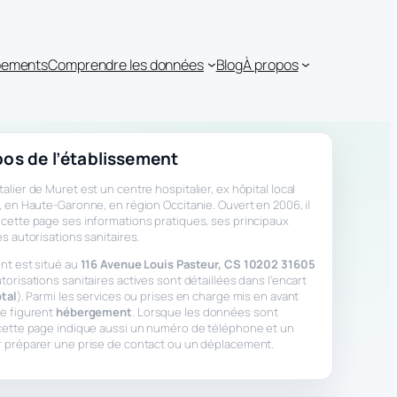
ipements
Comprendre les données
Blog
À propos
os de l’établissement
alier de Muret est un centre hospitalier, ex hôpital local
, en Haute-Garonne, en région Occitanie. Ouvert en 2006, il
cette page ses informations pratiques, ses principaux
es autorisations sanitaires.
nt est situé au
116 Avenue Louis Pasteur, CS 10202 31605
utorisations sanitaires actives sont détaillées dans l’encart
otal
). Parmi les services ou prises en charge mis en avant
ge figurent
hébergement
. Lorsque les données sont
 cette page indique aussi un numéro de téléphone et un
r préparer une prise de contact ou un déplacement.