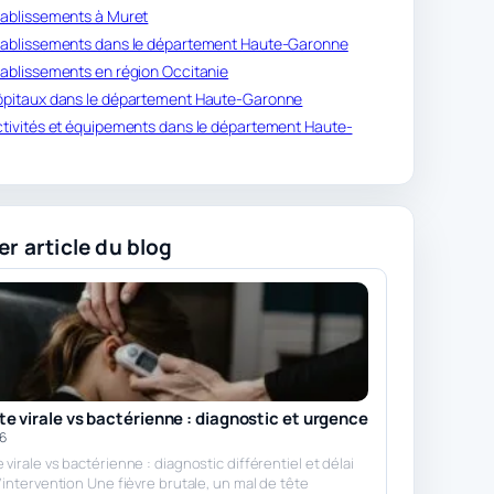
établissements à Muret
 établissements dans le département Haute-Garonne
établissements en région Occitanie
 hôpitaux dans le département Haute-Garonne
activités et équipements dans le département Haute-
er article du blog
e virale vs bactérienne : diagnostic et urgence
26
virale vs bactérienne : diagnostic différentiel et délai
d’intervention Une fièvre brutale, un mal de tête