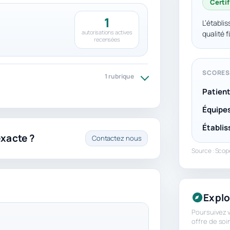
Certif
1
L’établi
autorisations actives
qualité 
recensées
SCORES
1 rubrique
Patien
Équipes
Établi
exacte ?
Contactez nous
Source : Sco
Explo
Poursuivez v
offre de soi