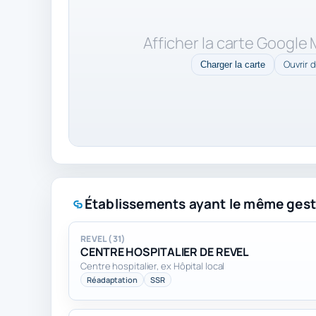
Afficher la carte Google
Ouvrir 
Charger la carte
Établissements ayant le même gest
REVEL (31)
CENTRE HOSPITALIER DE REVEL
Centre hospitalier, ex Hôpital local
Réadaptation
SSR