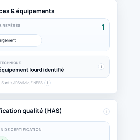
ces & équipements
1
S REPÉRÉS
ergement
 TECHNIQUE
i
quipement lourd identifié
peSanté, ARS/AMM, FINESS
i
fication qualité (HAS)
i
N DE CERTIFICATION