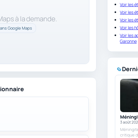
Voir les 
Voir les
 Maps à la demande.
Voir les 
Voir les
dans Google Maps
Voir les 
Garonne
Derni
ionnaire
Méningit
3 août 20
Méningite 
critique 