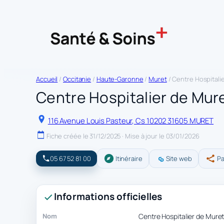
Accueil
/
Occitanie
/
Haute-Garonne
/
Muret
/ Centre Hospitali
Centre Hospitalier de Mur
116 Avenue Louis Pasteur, Cs 10202 31605 MURET
Fiche créée le 31/12/2025 · Mise à jour le 03/01/2026
05 67 52 81 00
Itinéraire
Site web
Pa
Informations officielles
Nom
Centre Hospitalier de Mure