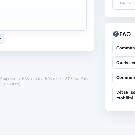
insuppor
FAQ
s
Comment 
Quels se
Comment 
ScopeSanté (HAS), e-Satis (HAS, recueil 2018) & e-Satis
 sanitaires).
L’établis
mobilité 