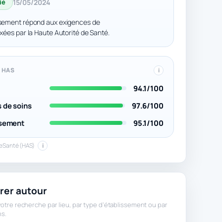
ié
15/05/2024
ssement répond aux exigences de
fixées par la Haute Autorité de Santé.
 HAS
i
t
94.1/100
 de soins
97.6/100
ssement
95.1/100
peSanté (HAS)
i
rer autour
otre recherche par lieu, par type d’établissement ou par
ns.