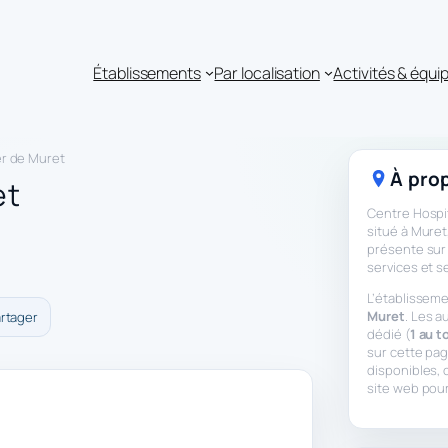
Établissements
Par localisation
Activités & équ
er de Muret
À prop
et
Centre Hospit
situé à Muret
présente sur 
services et s
L’établisseme
Muret
. Les a
rtager
dédié (
1 au t
sur cette pa
disponibles,
site web pou
t