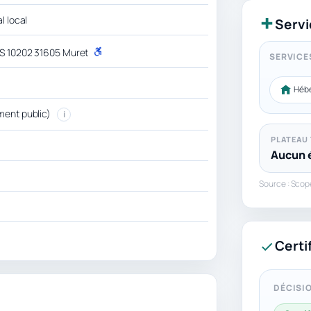
l local
Servi
CS 10202 31605 Muret
P
SERVICE
M
R
Héb
ment public)
i
PLATEAU
Aucun é
Source : Sco
Certi
DÉCISIO