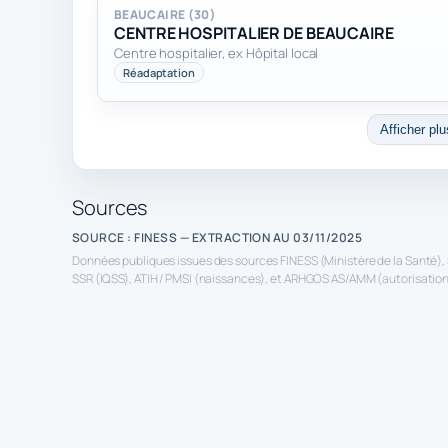
BEAUCAIRE (30)
CENTRE HOSPITALIER DE BEAUCAIRE
Centre hospitalier, ex Hôpital local
Réadaptation
Afficher plu
Sources
SOURCE : FINESS — EXTRACTION AU 03/11/2025
Données publiques issues des sources FINESS (Ministère de la Santé), 
SSR (IQSS), ATIH / PMSI (naissances), et ARHGOS AS/AMM (autorisations