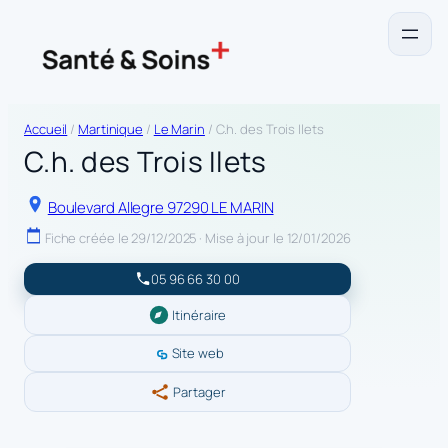
Accueil
/
Martinique
/
Le Marin
/ C.h. des Trois Ilets
C.h. des Trois Ilets
Boulevard Allegre 97290 LE MARIN
Fiche créée le 29/12/2025 · Mise à jour le 12/01/2026
05 96 66 30 00
Itinéraire
Site web
Partager