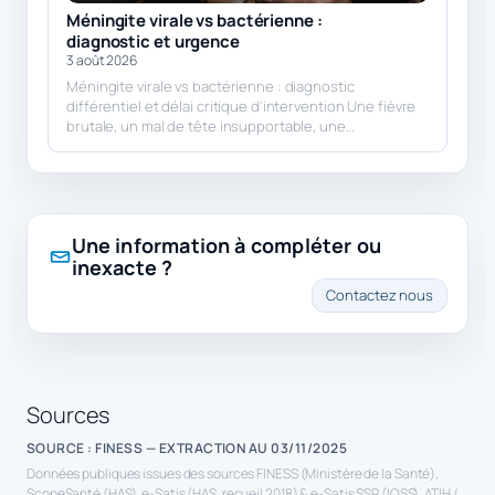
Méningite virale vs bactérienne :
diagnostic et urgence
3 août 2026
Méningite virale vs bactérienne : diagnostic
différentiel et délai critique d’intervention Une fièvre
brutale, un mal de tête insupportable, une…
Une information à compléter ou
inexacte ?
Contactez nous
Sources
SOURCE : FINESS — EXTRACTION AU 03/11/2025
Données publiques issues des sources FINESS (Ministère de la Santé),
ScopeSanté (HAS), e-Satis (HAS, recueil 2018) & e-Satis SSR (IQSS), ATIH /