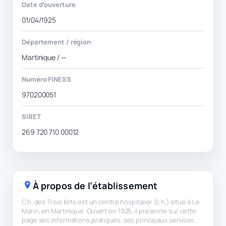
Date d’ouverture
01/04/1925
Département / région
Martinique / —
Numéro FINESS
970200051
SIRET
269 720 710 00012
À propos de l’établissement
C.h. des Trois Ilets est un centre hospitalier (c.h.) situé à Le
Marin, en Martinique. Ouvert en 1925, il présente sur cette
page ses informations pratiques, ses principaux services.