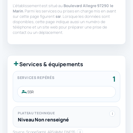
L’établissement est situé au
Boulevard Allegre 97290 le
Marin
. Parmi les services ou prises en charge mis en avant
sur cette page figurent
ssr
. Lorsque les données sont
disponibles, cette page indique aussi un numéro de
téléphone et un site web pour préparer une prise de
contact ou un déplacement.
Services & équipements
1
SERVICES REPÉRÉS
SSR
PLATEAU TECHNIQUE
i
Niveau Non renseigné
Source : ScopeSanté, ARS/AMM, FINESS
i