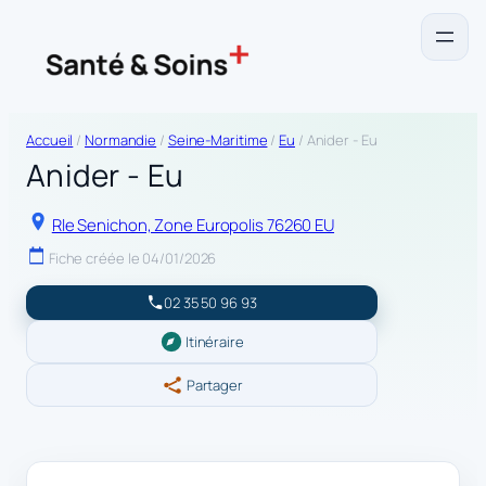
Accueil
/
Normandie
/
Seine-Maritime
/
Eu
/ Anider - Eu
Anider - Eu
Rle Senichon, Zone Europolis 76260 EU
Fiche créée le 04/01/2026
02 35 50 96 93
Itinéraire
Partager