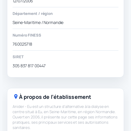
12/07/2006
Département / région
Seine-Maritime / Normandie
Numéro FINESS
760025718
SIRET
305 837 817 00447
À propos de l’établissement
Anider - Eu est un structure d'alternative à la dialyse en
centre situé à Eu, en Seine-Maritime, en région Normandie.
Ouvert en 2006, il présente sur cette page ses informations
pratiques, ses principaux services et ses autorisations
sanitaires.