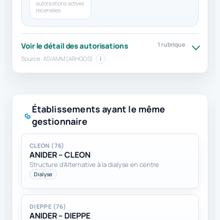
autorisations actives
recensées
1 rubrique
Voir le détail des autorisations
Source : AS/AMM (ARHGOS)
i
Établissements ayant le même
gestionnaire
CLEON (76)
ANIDER – CLEON
Structure d'Alternative à la dialyse en centre
Dialyse
DIEPPE (76)
ANIDER – DIEPPE