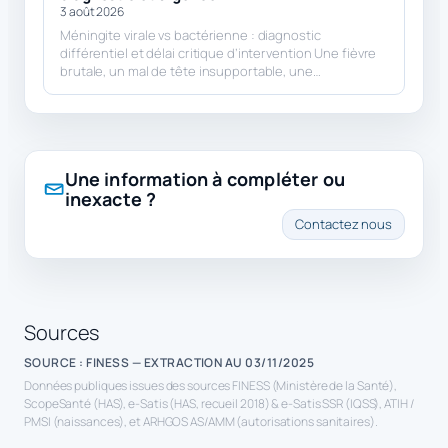
3 août 2026
Méningite virale vs bactérienne : diagnostic
différentiel et délai critique d’intervention Une fièvre
brutale, un mal de tête insupportable, une…
Une information à compléter ou
inexacte ?
Contactez nous
Sources
SOURCE : FINESS — EXTRACTION AU 03/11/2025
Données publiques issues des sources FINESS (Ministère de la Santé),
ScopeSanté (HAS), e-Satis (HAS, recueil 2018) & e-Satis SSR (IQSS), ATIH /
PMSI (naissances), et ARHGOS AS/AMM (autorisations sanitaires).