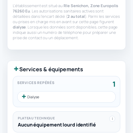
L’établissement est situé au
Rle Senichon, Zone Europolis
76260 Eu
. Les autorisations sanitaires actives sont
détaillées dans l’encart dédié (
2 au total
). Parmi les services
ou prises en charge mis en avant sur cette page figurent
dialyse
. Lorsque les données sont disponibles, cette page
indique aussi un numéro de téléphone pour préparer une
prise de contact ou un déplacement.
Services & équipements
1
SERVICES REPÉRÉS
Dialyse
PLATEAU TECHNIQUE
i
Aucun équipement lourd identifié